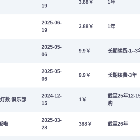
3.88￥
1年
19
2025-06-
3.88￥
1年
19
2025-05-
9.9￥
长期续费-1--3
06
2025-05-
9.9￥
长期续费-3年
06
2024-12-
截至25年12
马灯数.俱乐部
1￥
15
购
2025-03-
饭啦
388￥
截至26年
28