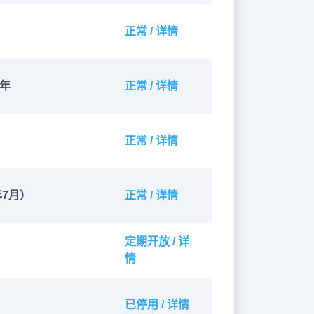
正常 / 详情
5年
正常 / 详情
正常 / 详情
年7月）
正常 / 详情
定期开放 / 详
情
已停用 / 详情