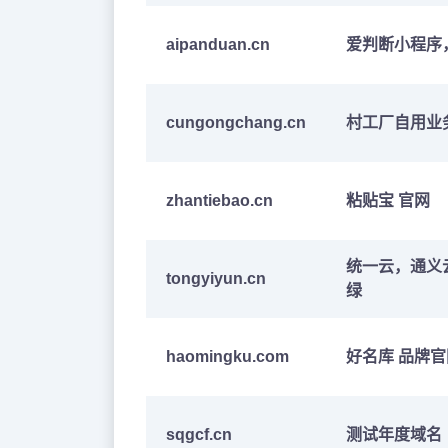
aipanduan.cn
爱判断小程序，
cungongchang.cn
村工厂自用业
zhantiebao.cn
粘贴宝 官网
统一云，通义
tongyiyun.cn
绿
haomingku.com
好名库 品牌官
sqgcf.cn
测试年度域名