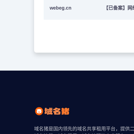
webeg.cn
【已备案】网
域名猪是国内领先的域名共享租用平台，提供