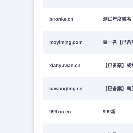
bironke.cn
测试年度域名
moyiming.com
墨一名【已备
xianyuwan.cn
【已备案】咸
bawangting.cn
【已备案】霸
999xin.cn
999新