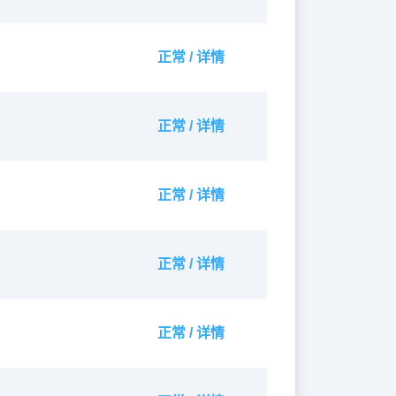
正常 / 详情
正常 / 详情
正常 / 详情
正常 / 详情
正常 / 详情