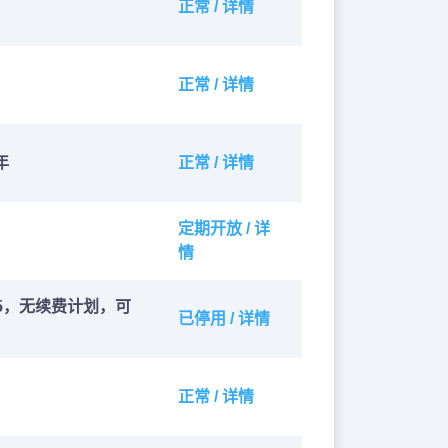
正常 / 详情
正常 / 详情
年
正常 / 详情
定期开放 / 详
情
-15，无续费计划，可
已停用 / 详情
正常 / 详情